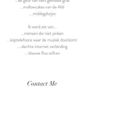
...de geur van vers gemaaid gras
...mallowcakes van de Aldi
....middagdutjes
Ik word zot van...
...mensen die niet pinken
...koptelefoons waar de muziek doorkomt
....slechte internet verbinding
....blauwe fluo stiften
Contact Me