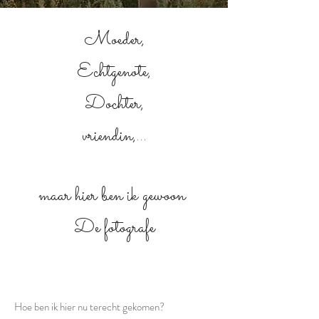
Moeder,
Echtgenote,
Dochter,
vriendin,...
maar hier ben ik gewoon
De fotografe
Hoe ben ik hier nu terecht gekomen?